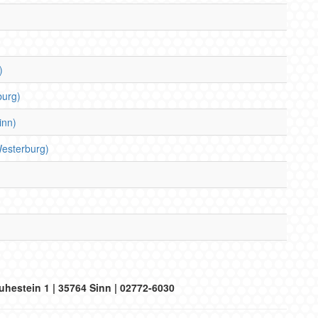
)
burg)
inn)
Westerburg)
uhestein 1 | 35764 Sinn | 02772-6030